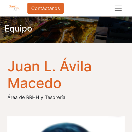
Contáctanos
Equipo
Juan L. Ávila
Macedo
Área de RRHH y Tesorería